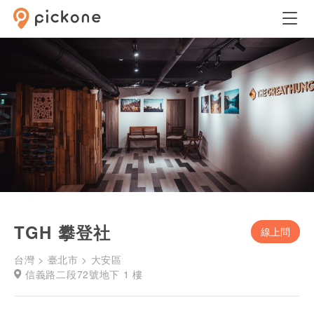
TGH 攀登社
線上問
台灣 > 臺北市 > 大安區
信義路二段72號地下 1 樓