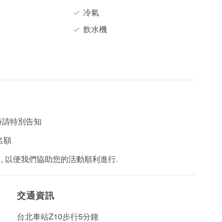
冷氣
飲水機
們時請特別告知
名額
, 以便我們協助您的活動順利進行.
交通資訊
台北車站Z10步行5分鐘