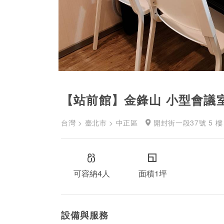
【站前館】金鋒山 小型會議
台灣 > 臺北市 > 中正區
開封街一段37號 5 樓
可容納4人
面積1坪
設備與服務