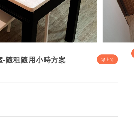
室-隨租隨用小時方案
線上問