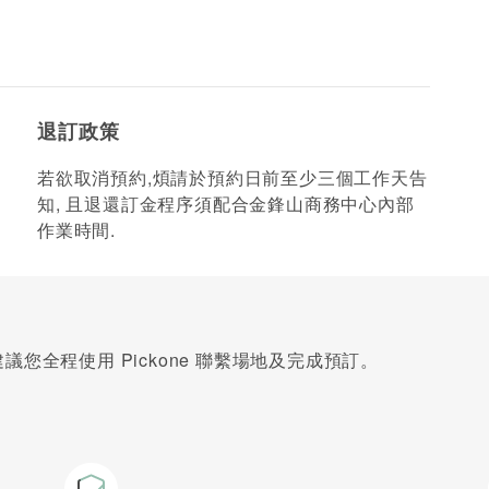
退訂政策
若欲取消預約,煩請於預約日前至少三個工作天告
知, 且退還訂金程序須配合金鋒山商務中心內部
作業時間.
您全程使用 Pickone 聯繫場地及完成預訂。