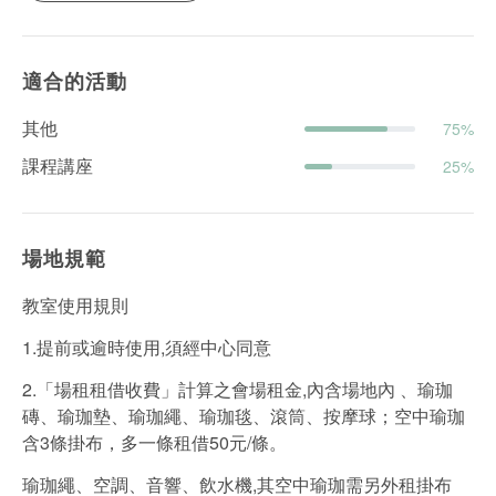
適合的活動
其他
75%
課程講座
25%
場地規範
教室使用規則
1.提前或逾時使用,須經中心同意
2.「場租租借收費」計算之會場租金,內含場地內 、瑜珈
磚、瑜珈墊、瑜珈繩、瑜珈毯、滾筒、按摩球；空中瑜珈
含3條掛布，多一條租借50元/條。
瑜珈繩、空調、音響、飲水機,其空中瑜珈需另外租掛布