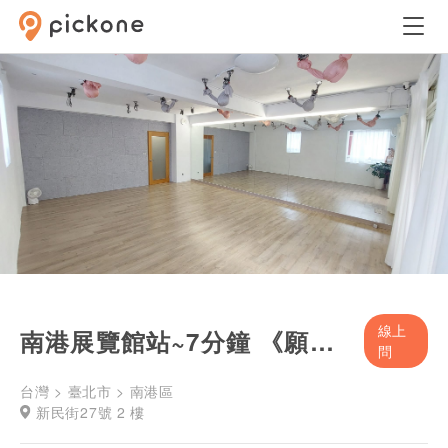
線上
南港展覽館站~7分鐘 《願由好室》
問
台灣 > 臺北市 > 南港區
新民街27號 2 樓