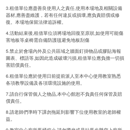
3.租借單位應盡善良使用人之責任,使用本場地及相關設備
器材,應善盡維護，若有任何違反或損壞,應負責賠償或修
復。本場地保留法律追訴權。
4.活動結束後,租借單位須將場地回復至原狀,如使用可能傷
害地板等桌椅需自備防護毯避免地板刮傷
5.禁止於會場內外及公共區域之牆面釘掛物品或膠貼海報
圖表、標語等,如因此造成破壞污損,租借單位應負擔一切損
害賠償責任。
6.租借單位應於使用日前提前派人至本中心使用教室熟悉
各項教學設備及各項環境設施的使用。
7.請自行保管個人之物品,本中心館恕不負責任何保管及賠
償責任。
8.請老師們準時下課勿拖延到影響下位使用教室的老師權
益。
9.教室中心廁所馬桶偏小,請勿蹲坐或是站馬步懸空上廁所,