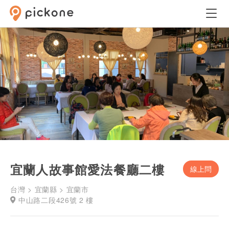
宜蘭人故事館愛法餐廳二樓
線上問
台灣 > 宜蘭縣 > 宜蘭市
中山路二段426號 2 樓