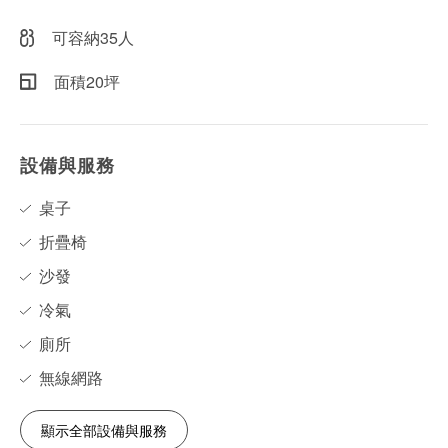
可容納35人
面積20坪
設備與服務
桌子
折疊椅
沙發
冷氣
廁所
無線網路
顯示全部設備與服務