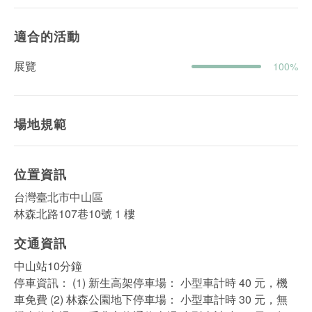
適合的活動
展覽
100%
場地規範
位置資訊
台灣臺北市中山區
林森北路107巷10號 1 樓
交通資訊
中山站10分鐘
停⾞資訊： (1) 新⽣高架停⾞場： ⼩型車計時 40 元，機
⾞免費 (2) 林森公園地下停⾞場： ⼩型車計時 30 元，無