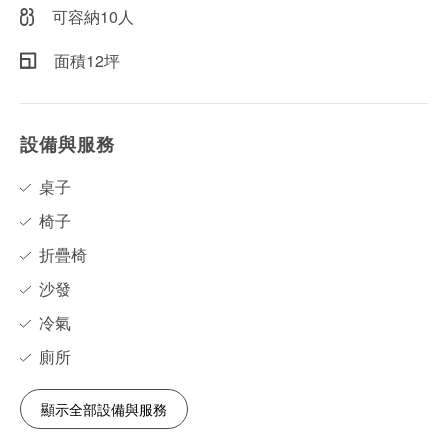
可容納10人
面積12坪
設備與服務
桌子
椅子
折疊椅
沙發
冷氣
廁所
顯示全部設備與服務