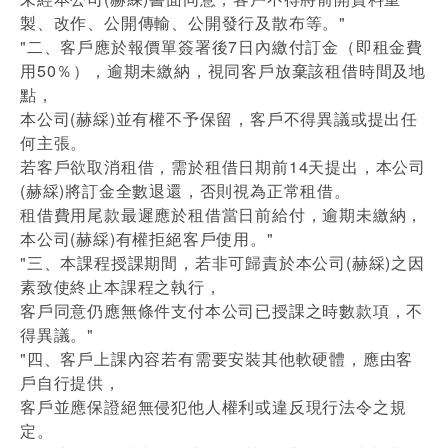
製、改作、公開傳輸、公開發行及散布等。"
"二、客戶應於報價單簽署後7日內繳付訂金（即租金費
用50％），逾期未繳納，視同客戶放棄該租借時間及地
點，
本公司(赫綵)並有權不予保留，客戶不得異議或提出任
何主張。
若客戶欲取消租借，需於租借日期前14天提出，本公司
(赫綵)將訂金全數退還，否則視為正常租借。
租借費用尾款最遲應於租借當日前給付，逾期未繳納，
本公司(赫綵)有權拒絕客戶使用。"
"三、本課程授課期間，若非可歸責於本公司(赫綵)之因
素致使終止本課程之執行，
客戶同意仍應無條件支付本公司已授課之時數款項，不
得異議。"
"四、客戶上課內容若有需要安裝其他軟硬體，應由客
戶自行提供，
客戶並應保證絕無侵犯他人權利或違反現行法令之規
定。