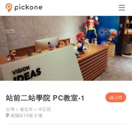
站前二站學院 PC教室-1
線上問
台灣 > 臺北市 > 中正區
南陽街13號 2 樓