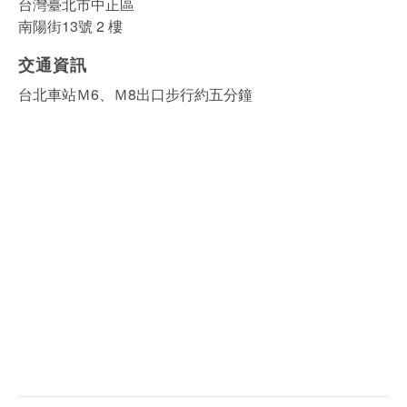
台灣臺北市中正區
南陽街13號 2 樓
交通資訊
台北車站Ｍ6、Ｍ8出口步行約五分鐘