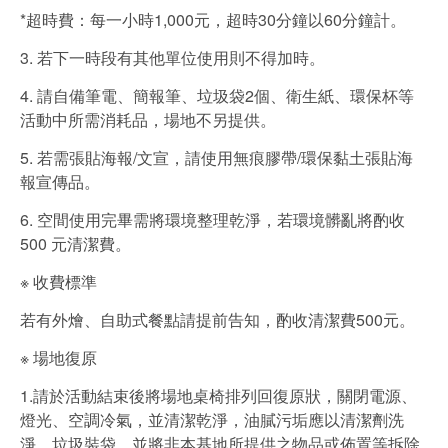
*超時費：每一小時1,000元，超時30分鐘以60分鐘計。
3. 若下一時段有其他單位使用則不得加時。
4. 請自備筆電、簡報筆、垃圾袋2個、衛生紙、環保杯等
活動中所需消耗品，場地不另提供。
5. 若需張貼海報/文宣，請使用無痕膠帶/環保黏土張貼海
報宣傳品。
6. 空間使用完畢需將環境整理乾淨，若環境髒亂將酌收
500 元清潔費。
※ 收費標準
若有外燴、自助式餐點請提前告知，酌收清潔費500元。
※ 場地復原
1.請於活動結束後將場地桌椅排列回復原狀，關閉電源、
燈光、空調冷氣，並清潔乾淨，油膩污垢應以清潔劑洗
淨，垃圾裝袋，並將非本基地所提供之物品或佈置等拆除