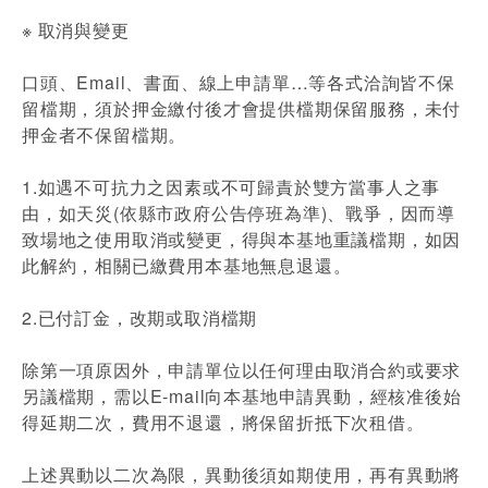
※ 取消與變更
口頭、Email、書面、線上申請單…等各式洽詢皆不保
留檔期，須於押金繳付後才會提供檔期保留服務，未付
押金者不保留檔期。
1.如遇不可抗力之因素或不可歸責於雙方當事人之事
由，如天災(依縣市政府公告停班為準)、戰爭，因而導
致場地之使用取消或變更，得與本基地重議檔期，如因
此解約，相關已繳費用本基地無息退還。
2.已付訂金，改期或取消檔期
除第一項原因外，申請單位以任何理由取消合約或要求
另議檔期，需以E-mail向本基地申請異動，經核准後始
得延期二次，費用不退還，將保留折抵下次租借。
上述異動以二次為限，異動後須如期使用，再有異動將