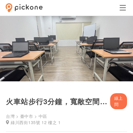
線上
火車站步行3分鐘，寬敞空間，舒適教室環境
問
台灣 > 臺中市 > 中區
綠川西街135號 12 樓之 1