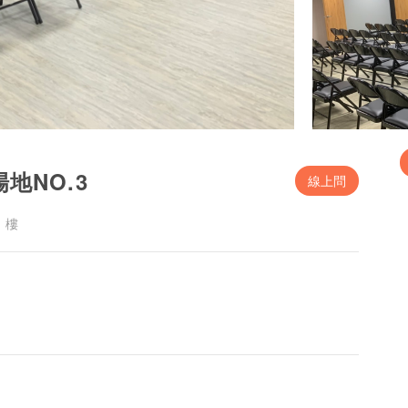
地NO.3
線上問
 樓