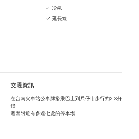
冷氣
延長線
交通資訊
在台南火車站公車牌搭乘巴士到兵仔市步行約2-3分
鐘
週圍附近有多達七處的停車場