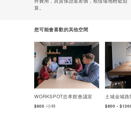
外費用，買貴保證退差價，租借場地輕鬆划
算。
您可能會喜歡的其他空間
WORKSPOT忠孝館會議室
土城金城路
$600
/小時
$800 - $13