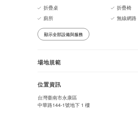
折疊桌
折疊椅
廁所
無線網路
顯示全部設備與服務
場地規範
位置資訊
台灣臺南市永康區
中華路144-1號地下 1 樓