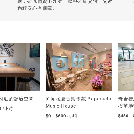
易，確保個資不外流，款項確實交付，交易
過程安心有保障。
附近的舒適空間
帕帕拉夏音樂學苑 Paparacia
奇岩捷
Music House
樓落地
00
/小時
$0 - $600
/小時
$450 -