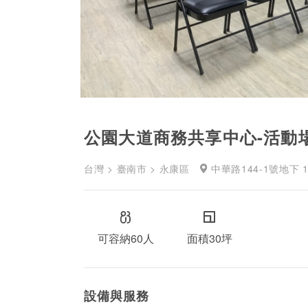
公園大道商務共享中心-活動場
台灣 > 臺南市 > 永康區
中華路144-1號地下 1
可容納60人
面積30坪
設備與服務