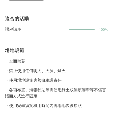
適合的活動
課程講座
100%
場地規範
・全面禁菸
・禁止使用任何明火、火源、煙火
・使用場地設施應善盡維護責任
・各項布置、海報黏貼等需使用綠土或無痕膠帶等不傷害
牆面方式進行固定
・使用完畢須於租用時間內將場地恢復原狀