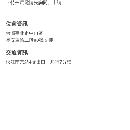
・特殊用電請先詢問、申請
位置資訊
台灣臺北市中山區
長安東路二段80號 5 樓
交通資訊
松江南京站4號出口，步行7分鐘