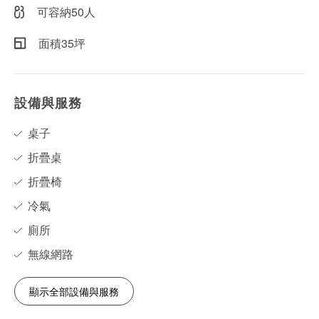
可容納50人
面積35坪
設備與服務
桌子
折疊桌
折疊椅
冷氣
廁所
無線網路
顯示全部設備與服務