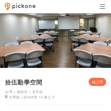
拾伍勤學空間
線上問
台灣 > 臺南市 > 安平區
永華路二段248號 15 樓之 3