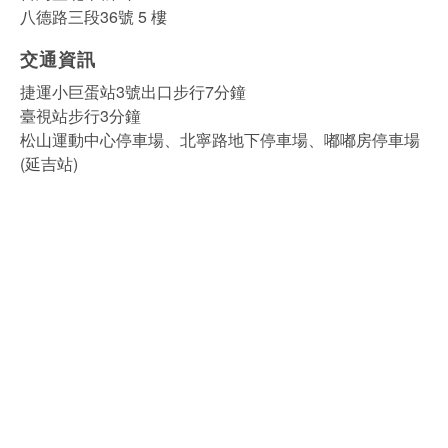
八德路三段36號 5 樓
交通資訊
捷運小巨蛋站3號出口步行7分鐘
臺視站步行3分鐘
松山運動中心停車場、北寧路地下停車場、嘟嘟房停車場
(延吉站)