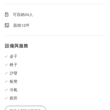
可容納34人
面積12坪
設備與服務
桌子
椅子
沙發
板凳
冷氣
廁所