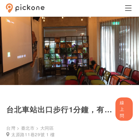
線
台北車站出口步行1分鐘，有小吧台的獨立空間
上
問
台灣 > 臺北市 > 大同區
太原路11巷29號 1 樓