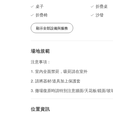
桌子
折疊桌
折疊椅
沙發
顯示全部設備與服務
場地規範
注意事項：
1. 室內全面禁菸，吸菸請在室外
2. 請將器材/道具加上保護套
3. 撤場復原時請特別注意牆面/天花板/鏡面
位置資訊