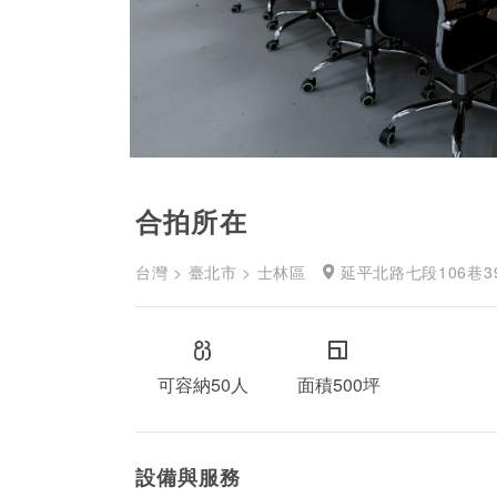
合拍所在
台灣 > 臺北市 > 士林區
延平北路七段106巷39
可容納50人
面積500坪
設備與服務