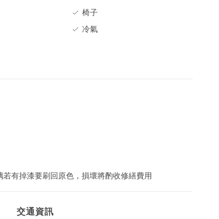
椅子
冷氣
/玻璃若有掉漆要刷回原色，損壞將酌收修繕費用
交通資訊