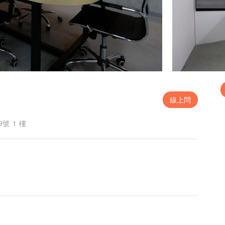
線上問
號 1 樓