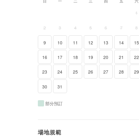
日
一
二
三
四
五
六
部分預訂
場地規範