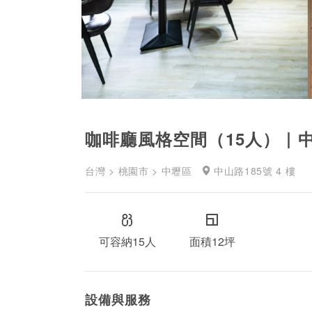
咖啡廳風格空間（15人）｜
台灣 > 桃園市 > 中壢區
中山路185號 4 樓
可容納15人
面積12坪
設備與服務