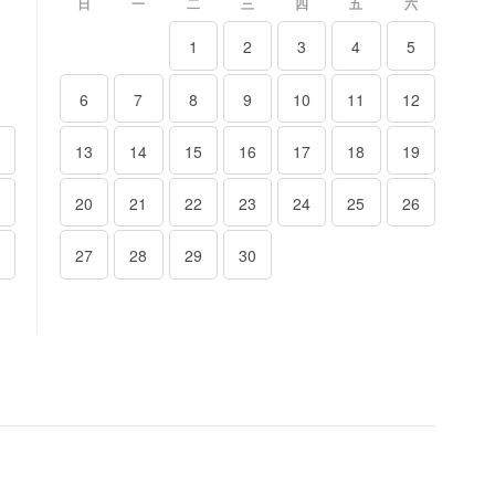
日
一
二
三
四
五
六