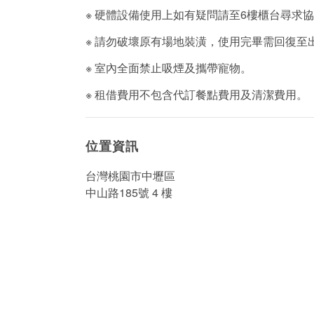
※ 硬體設備使用上如有疑問請至6樓櫃台尋求
※ 請勿破壞原有場地裝潢，使用完畢需回復至
※ 室內全面禁止吸煙及攜帶寵物。
※ 租借費用不包含代訂餐點費用及清潔費用。
位置資訊
台灣桃園市中壢區
中山路185號 4 樓