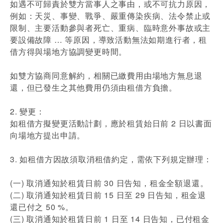
如遇不可歸責於雙方當事人之事由，或不可抗力原因，
例如：天災、事變、戰爭、嚴重傳染疾病、法令禁止或
限制、主要活動參與者死亡、重病、臨時意外事故或主
要設備故障 … 等原因，導致活動無法如期進行者，租
借方得與場地方協調變更時間。
如雙方協商同意解約，相關已繳費用由場地方無息退
還，但已發生之其他費用仍須由租借方負擔。
2. 變更：
如租借方擬變更活動計劃，應於租賃始日前 2 日以書面
向場地方提出申請。
3. 如租借方因故須取消租借約定，需依下列規定辦理：
(一) 取消通知於租賃日前 30 日告知，租金全額退還。
(二) 取消通知於租賃日前 15 日至 29 日告知，租金退
還已付之 50 %。
(三) 取消通知於租賃日前 1 日至 14 日告知，已付租金