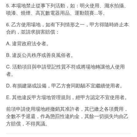
5. 本場地禁止從事下列活動，如：明火使用、濺水拍攝、
噴漆、燒煙、高瓦數電器用品、運動競賽...等。
6. 乙方使用場地，如有下列情形之一，甲方得隨時終止本
合約，並請求損害賠償：
A. 違背政府法令者。
B. 違反公共秩序或善良風俗者。
C. 活動項目與申請登記性質不符或將場地轉讓他人使用
者。
D. 有損建築或設備，甲乙方會同勘驗不宜繼續使用者。
E. 其他違反甲方場地管理規則，經甲方認定不宜使用者。
前項申請使用場地經撤銷其准許者，其已繳之各項費用，
全數不予退還，作為懲罰性違約金，其餘一切損失均由乙
方賠償，不得異議。