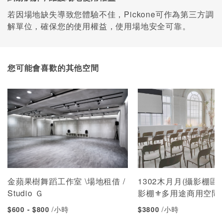
若因場地缺失導致您體驗不佳，Pickone可作為第三方調
解單位，確保您的使用權益，使用場地安全可靠。
您可能會喜歡的其他空間
金蘋果樹舞蹈工作室 \場地租借 /
1302木月月(攝影棚區
Studio Ｇ
影棚⚜多用途商用空間
$600 - $800
/小時
$3800
/小時