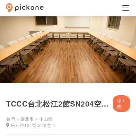
線上
TCCC台北松江2館SN204空間-專業訓練教室
問
台灣 > 臺北市 > 中山區
松江路131號 2 樓之 4