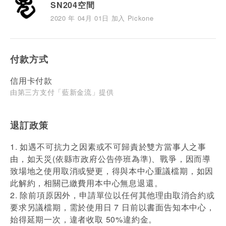
SN204空間
2020 年 04月 01日 加入 Pickone
付款方式
信用卡付款
由第三方支付「藍新金流」提供
退訂政策
1. 如遇不可抗力之因素或不可歸責於雙方當事人之事
由，如天災(依縣市政府公告停班為準)、戰爭，因而導
致場地之使用取消或變更，得與本中心重議檔期，如因
此解約，相關已繳費用本中心無息退還。
2. 除前項原因外，申請單位以任何其他理由取消合約或
要求另議檔期，需於使用日 7 日前以書面告知本中心，
始得延期⼀次，違者收取 50%違約金。