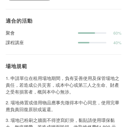
適合的活動
聚會
60%
課程講座
40%
場地規範
1. 申請單位在租用場地期間，負有妥善使用及保管場地之
責任，若造成公共災害，或本中心或第三人之⽣命、財產
之受有損害者，概與本中心無涉。
2. 場地佈置或借用物品應事先徵得本中心同意，使用完畢
應負責回復原狀或返還。
3. 場地已粉刷之牆面不得塗寫釘掛，黏貼請使用環保黏
土、無痕膠帶，若造成牆面毀損，收取維修費$1,800 元。