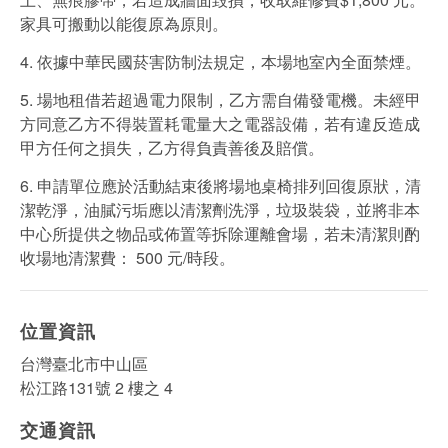
家具可搬動以能復原為原則。
4. 依據中華⺠國菸害防制法規定，本場地室內全面禁煙。
5. 場地租借若超過電力限制，⼄方需⾃備發電機。未經甲
方同意⼄方不得裝置耗電量大之電器設備，若有違反造成
甲方任何之損失，⼄方得負責善後及賠償。
6. 申請單位應於活動結束後將場地桌椅排列回復原狀，清
潔乾淨，油膩污垢應以清潔劑洗淨，垃圾裝袋，並將非本
中心所提供之物品或佈置等拆除運離會場，若未清潔則酌
收場地清潔費： 500 元/時段。
位置資訊
台灣臺北市中山區
松江路131號 2 樓之 4
交通資訊