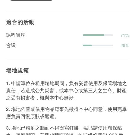
適合的活動
課程講座
71%
會議
29%
場地規範
1. 申請單位在租用場地期間，負有妥善使用及保管場地之
責任，若造成公共災害，或本中心或第三人之⽣命、財產
之受有損害者，概與本中心無涉。
2. 場地佈置或借用物品應事先徵得本中心同意，使用完畢
應負責回復原狀或返還。
3. 場地已粉刷之牆面不得塗寫釘掛，黏貼請使用環保黏
土、無痕膠帶，若造成牆面毀損，收取維修費$1,800 元。