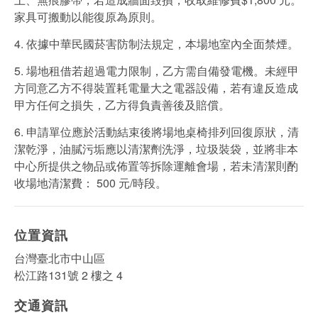
家具可搬動以能復原為原則。
4. 依據中華⺠國菸害防制法規定，本場地室內全面禁煙。
5. 場地租借若超過電力限制，⼄方需⾃備發電機。未經甲
方同意⼄方不得裝置耗電量大之電器設備，若有違反造成
甲方任何之損失，⼄方得負責善後及賠償。
6. 申請單位應於活動結束後將場地桌椅排列回復原狀，清
潔乾淨，油膩污垢應以清潔劑洗淨，垃圾裝袋，並將非本
中心所提供之物品或佈置等拆除運離會場，若未清潔則酌
收場地清潔費： 500 元/時段。
位置資訊
台灣臺北市中山區
松江路131號 2 樓之 4
交通資訊