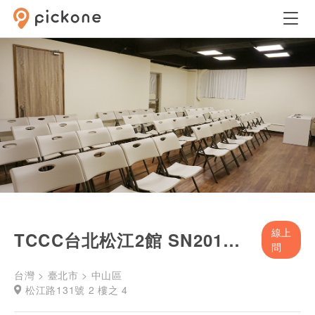
線上
TCCC台北松江2館 SN201空間-專業訓練教室
問
台灣 > 臺北市 > 中山區
松江路131號 2 樓之 4