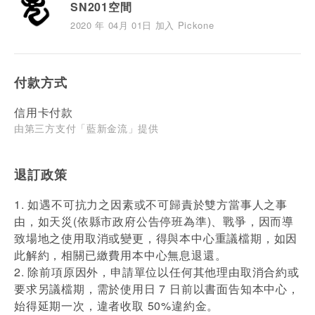
SN201空間
2020 年 04月 01日 加入 Pickone
付款方式
信用卡付款
由第三方支付「藍新金流」提供
退訂政策
1. 如遇不可抗力之因素或不可歸責於雙方當事人之事
由，如天災(依縣市政府公告停班為準)、戰爭，因而導
致場地之使用取消或變更，得與本中心重議檔期，如因
此解約，相關已繳費用本中心無息退還。
2. 除前項原因外，申請單位以任何其他理由取消合約或
要求另議檔期，需於使用日 7 日前以書面告知本中心，
始得延期⼀次，違者收取 50%違約金。