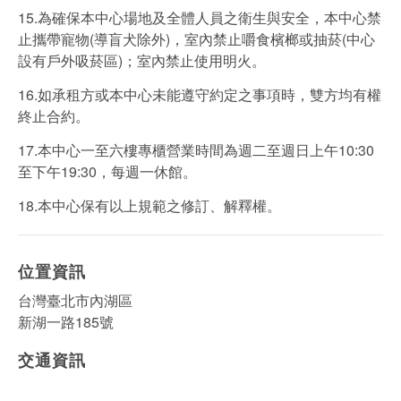
15.為確保本中心場地及全體人員之衛生與安全，本中心禁
止攜帶寵物(導盲犬除外)，室內禁止嚼食檳榔或抽菸(中心
設有戶外吸菸區)；室內禁止使用明火。
16.如承租方或本中心未能遵守約定之事項時，雙方均有權
終止合約。
17.本中心一至六樓專櫃營業時間為週二至週日上午10:30
至下午19:30，每週一休館。
18.本中心保有以上規範之修訂、解釋權。
位置資訊
台灣臺北市內湖區
新湖一路185號
交通資訊