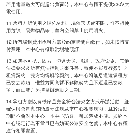
若用電量過大可能超出負荷時，本中心有權不提供220V大
電使用。
11.承租方所使用之場佈材料、場佈形式皆不限，惟不得使
用危險、易燃物品等，室內空間禁止使用明火。
12.所有場租費用承租方需於約定時間內繳付，如未按時支
付費用，本中心有權取消場地預訂。
13.如遇不可抗力因素，包含天災、戰亂、政府命令、其他
法律要求及所有無法控制之事件等，致使不能履行簽訂之
租賃契約，雙方均得解除契約，本中心將無息返還承租方
已交之款項。惟雙方同意暫不解除契約且不返還已交款
項，而由雙方另擇舉辦活動之日期。
14.承租方應以有秩序且完全符合法規之方式舉辦活動，並
確保與會貴賓亦能遵守法規及本中心相關規範，且於活動
期間不會對本中心、本中心訪客、鄰居造成不便。如經本
中心認定行為不當且已有妨礙公眾安全之虞，本中心有權
進行相關處置。