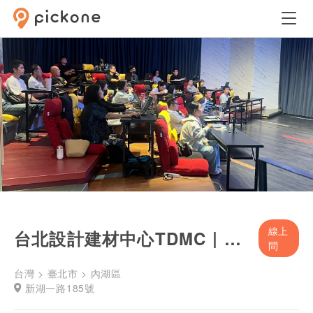
線上
台北設計建材中心TDMC｜室內多功能空間
問
台灣 > 臺北市 > 內湖區
新湖一路185號