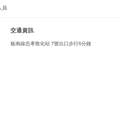
人員
交通資訊
板南線忠孝敦化站 7號出口步行5分鐘