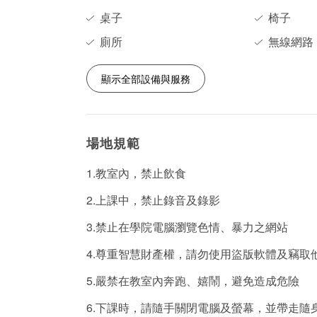
桌子
椅子
廁所
無線網路
顯示全部設備與服務
場地規範
1.教室內，禁止飲食
2.上課中，禁止錄音及錄影
3.禁止在學院電腦瀏覽色情、暴力之網站
4.尊重智慧財產權，請勿使用盜版軟體及竊取
5.嚴禁在教室內奔跑、嬉鬧，避免造成危險
6.下課時，請隨手關閉電腦及螢幕，並帶走隨