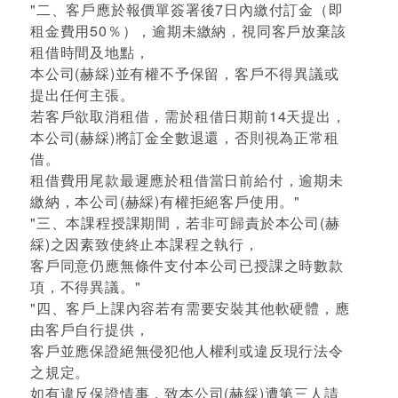
"二、客戶應於報價單簽署後7日內繳付訂金（即
租金費用50％），逾期未繳納，視同客戶放棄該
租借時間及地點，
本公司(赫綵)並有權不予保留，客戶不得異議或
提出任何主張。
若客戶欲取消租借，需於租借日期前14天提出，
本公司(赫綵)將訂金全數退還，否則視為正常租
借。
租借費用尾款最遲應於租借當日前給付，逾期未
繳納，本公司(赫綵)有權拒絕客戶使用。"
"三、本課程授課期間，若非可歸責於本公司(赫
綵)之因素致使終止本課程之執行，
客戶同意仍應無條件支付本公司已授課之時數款
項，不得異議。"
"四、客戶上課內容若有需要安裝其他軟硬體，應
由客戶自行提供，
客戶並應保證絕無侵犯他人權利或違反現行法令
之規定。
如有違反保證情事，致本公司(赫綵)遭第三人請