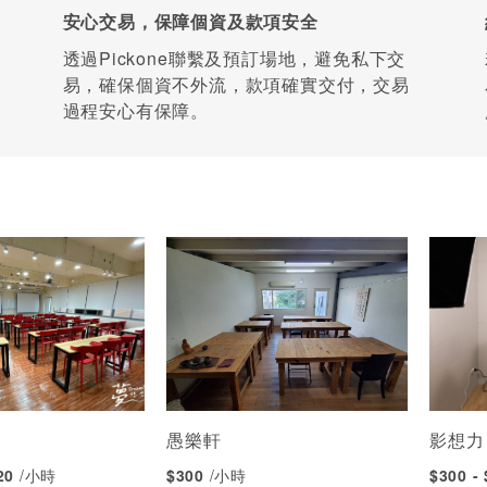
安心交易，保障個資及款項安全
透過Pickone聯繫及預訂場地，避免私下交
易，確保個資不外流，款項確實交付，交易
過程安心有保障。
室
愚樂軒
影想力
320
/小時
$300
/小時
$300 -