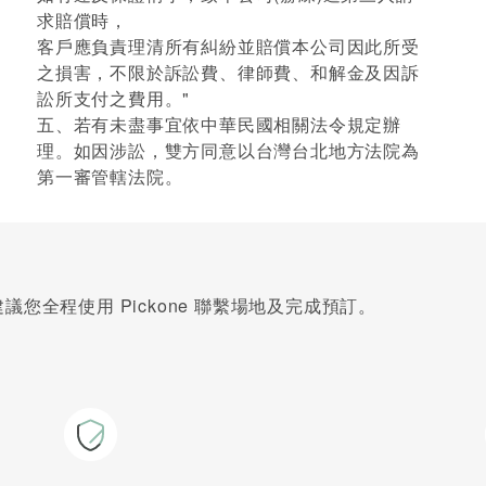
求賠償時，
客戶應負責理清所有糾紛並賠償本公司因此所受
之損害，不限於訴訟費、律師費、和解金及因訴
訟所支付之費用。"
五、若有未盡事宜依中華民國相關法令規定辦
理。如因涉訟，雙方同意以台灣台北地方法院為
第一審管轄法院。
您全程使用 Pickone 聯繫場地及完成預訂。