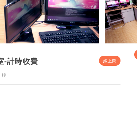
室-計時收費
線上問
 樓