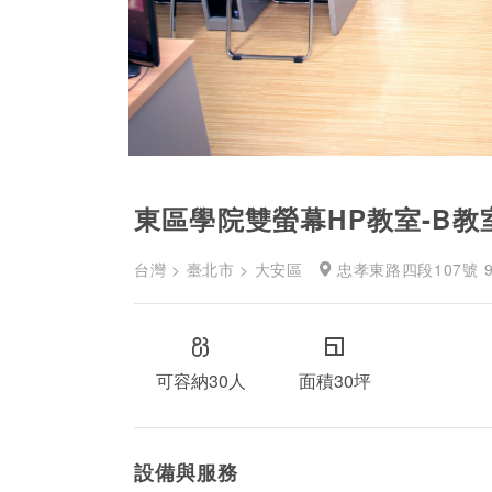
東區學院雙螢幕HP教室-B教
台灣 > 臺北市 > 大安區
忠孝東路四段107號 9
可容納30人
面積30坪
設備與服務