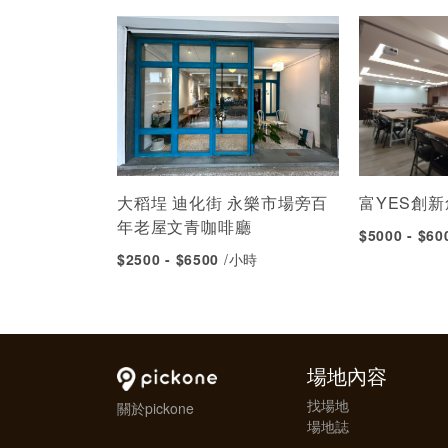
大稻埕 迪化街 永樂市場旁百
富YES創
年老屋文青咖啡廳
$5000 - $6
$2500 - $6500
/小時
場地內容
找場地
關於pickone
場地誌