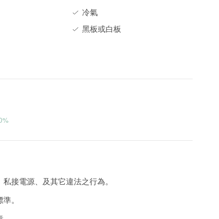
冷氣
黑板或白板
0%
、私接電源、及其它違法之行為。
標準。
責。