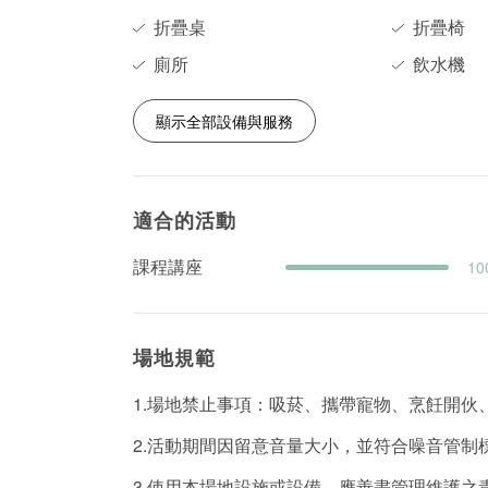
折疊桌
折疊椅
廁所
飲水機
顯示全部設備與服務
適合的活動
課程講座
10
場地規範
1.場地禁止事項：吸菸、攜帶寵物、烹飪開伙
2.活動期間因留意音量大小，並符合噪音管制
3.使用本場地設施或設備，應善盡管理維護之