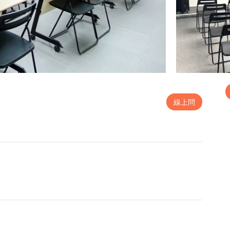
費
線上問