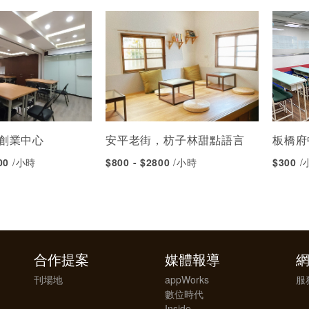
新創業中心
安平老街，枋子林甜點語言
板橋府
000
/小時
$800 - $2800
/小時
$300
/
合作提案
媒體報導
刊場地
appWorks
服
數位時代
Inside