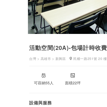
活動空間(20A)-包場計時收
台灣 > 高雄市 > 新興區
民權一路251號 20 樓
可容納55人
面積22坪
設備與服務