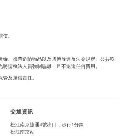
賠償。
。
吸毒、攜帶危險物品以及賭博等違反法令規定、公共秩
光將請執法人員強制驅離，且不退還任何費用。
保管及賠償責任。
。
交通資訊
松江南京捷運4號出口，步行1分鐘
松江南京站