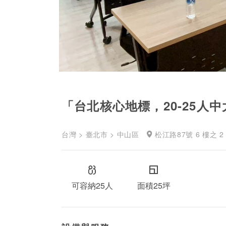
台灣 > 臺北市 > 中山區
松江路87號 6 樓之 2
可容納25人
面積25坪