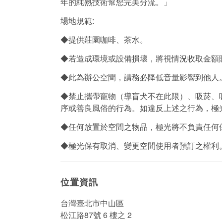
年的純熟技術幫您完美分流。」
場地規範:
◆提供莊園咖啡、茶水。
◆若造成環境或設備損壞，將視情況收取金額
◆此為辦公空間，請務必降低音量影響到他人
◆禁止攜帶寵物（導盲犬不在此限）、吸菸、
序或善良風俗的行為。如違反上述之行為，極
◆任何放置於空間之物品，極光將不負責任何
◆極光保有取消、變更空間使用者預訂之權利
位置資訊
台灣臺北市中山區
松江路87號 6 樓之 2