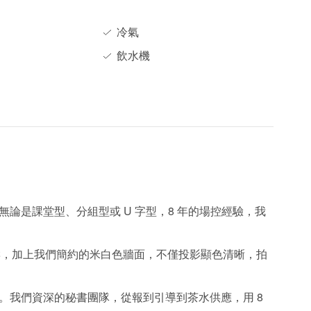
冷氣
飲水機
置，無論是課堂型、分組型或 U 字型，8 年的場控經驗，我
音響，加上我們簡約的米白色牆面，不僅投影顯色清晰，拍
怕混亂。我們資深的秘書團隊，從報到引導到茶水供應，用 8