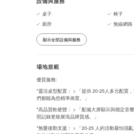
設備與服務
桌子
椅子
廁所
無線網路
顯示全部設備與服務
場地規範
優質服務:
*靈活桌型配置： > 「提供 20-25人多元配
們都能為您精準佈置。」
*高品質軟硬體： > 「配備大屏顯示與穩定
照記錄更能展現品牌質感。」
*無憂後勤支援： > 「20-25 人的活動最