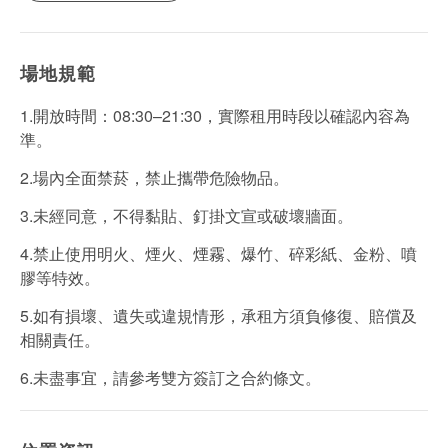
場地規範
1.開放時間：08:30–21:30，實際租用時段以確認內容為
準。
2.場內全面禁菸，禁止攜帶危險物品。
3.未經同意，不得黏貼、釘掛文宣或破壞牆面。
4.禁止使用明火、煙火、煙霧、爆竹、碎彩紙、金粉、噴
膠等特效。
5.如有損壞、遺失或違規情形，承租方須負修復、賠償及
相關責任。
6.未盡事宜，請參考雙方簽訂之合約條文。