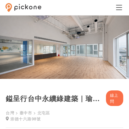
線上
鎰呈行台中永續綠建築｜瑜珈/舞蹈教室
問
台灣 > 臺中市 > 北屯區
崇德十六路98號