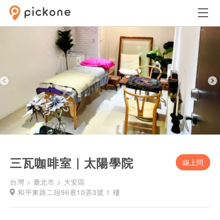
三瓦咖啡室｜太陽學院
線上問
台灣 > 臺北市 > 大安區
和平東路二段96巷10弄3號 1 樓