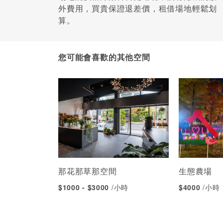
外費用，買貴保證退差價，租借場地輕鬆划
算。
您可能會喜歡的其他空間
那花那草那空間
生態農場
$1000 - $3000
/小時
$4000
/小時