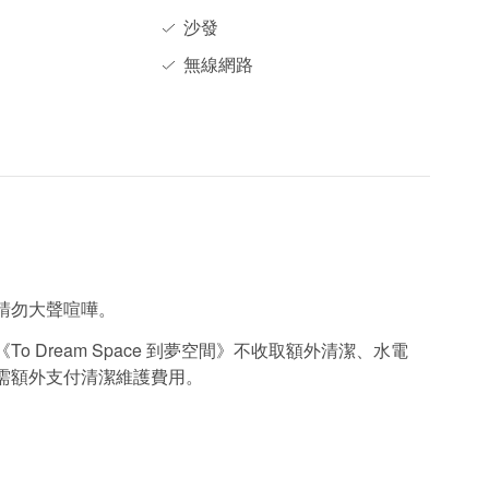
沙發
無線網路
請勿大聲喧嘩。
 Dream Space 到夢空間》不收取額外清潔、水電
需額外支付清潔維護費用。
。