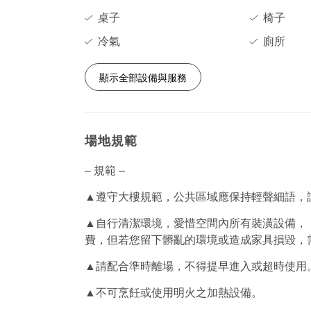
桌子
椅子
冷氣
廁所
顯示全部設備與服務
場地規範
– 規範 –
▲遵守大樓規範，公共區域應保持輕聲細語，
▲自行清潔環境，愛惜空間內所有裝潢設備，《To
費，但若您留下髒亂的環境或造成家具損毀，
▲請配合準時離場，不得提早進入或超時使用
▲不可烹飪或使用明火之加熱設備。