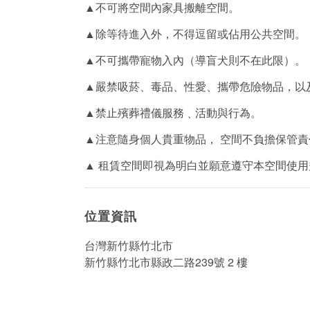
▲不可將空間內家具搬離空間。
▲除等待進入外，不得逗留或佔用公共空間。
▲不可攜帶寵物入內（導盲犬則不在此限）。
▲嚴禁吸菸、毒品、性愛、攜帶危險物品，以
▲禁止殯葬禮儀服務﹑活動與行為。
▲注意隨身個人貴重物品， 空間不負擔保管責
▲ 租賃空間即視為明白並願意遵守本空間使用
位置資訊
台灣新竹縣竹北市
新竹縣竹北市縣政二路239號 2 樓