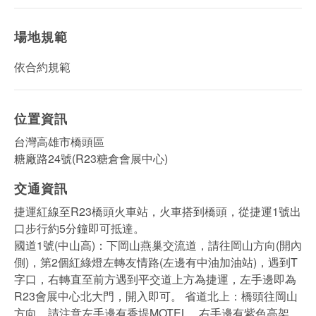
場地規範
依合約規範
位置資訊
台灣高雄市橋頭區
糖廠路24號(R23糖倉會展中心)
交通資訊
捷運紅線至R23橋頭火車站，火車搭到橋頭，從捷運1號出
口步行約5分鐘即可抵達。
國道1號(中山高)：下岡山燕巢交流道，請往岡山方向(開內
側)，第2個紅綠燈左轉友情路(左邊有中油加油站)，遇到T
字口，右轉直至前方遇到平交道上方為捷運，左手邊即為
R23會展中心北大門，開入即可。 省道北上：橋頭往岡山
方向，請注意左手邊有香堤MOTEL，右手邊有紫色高架