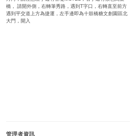
橋， 請開外側，右轉筆秀路，遇到T字口，右轉直至前方
遇到平交道上方為捷運，左手邊即為十鼓橋糖文創園區北
大門，開入
管理者資訊