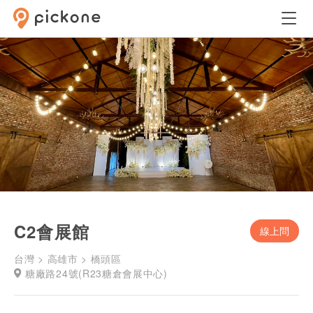
C2會展館
線上問
台灣 > 高雄市 > 橋頭區
糖廠路24號(R23糖倉會展中心)