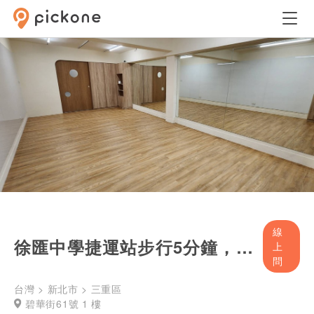
線
徐匯中學捷運站步行5分鐘，大面全身鏡多功能教室
上
問
台灣 > 新北市 > 三重區
碧華街61號 1 樓