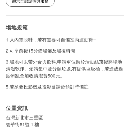
顯示全部設備與服務
場地規範
1.入內需脫鞋，若有需要可自備室內運動鞋~
2.可享前後15分鐘場佈及場復時間
3.場地可以帶外食與飲料,申請單位應於活動結束後將場地
清潔乾淨。煩請集中並分類垃圾,有提供垃圾桶，若造成過
度髒亂會加收清潔費500元。
5.若須要投影機及投影幕請於預訂時備註
位置資訊
台灣新北市三重區
碧華街61號 1 樓