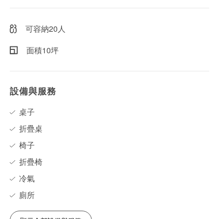
可容納20人
面積10坪
設備與服務
桌子
折疊桌
椅子
折疊椅
冷氣
廁所