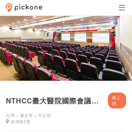
線上
NTHCC臺大醫院國際會議中心 301廳
問
台灣 > 臺北市 > 中正區
徐州路2號