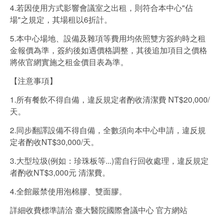
4.若因使用方式影響會議室之出租，則符合本中心"佔
場"之規定，其場租以6折計。
5.本中心場地、設備及雜項等費用均依照雙方簽約時之租
金報價為準，簽約後如遇價格調整，其後追加項目之價格
將依官網實施之租金價目表為準。
【注意事項】
1.所有餐飲不得自備，違反規定者酌收清潔費 NT$20,000/
天。
2.同步翻譯設備不得自備，全數須向本中心申請，違反規
定者酌收NT$30,000/天。
3.大型垃圾(例如：珍珠板等...)需自行回收處理，違反規定
者酌收NT$3,000元 清潔費。
4.全館嚴禁使用泡棉膠、雙面膠。
詳細收費標準請洽 臺大醫院國際會議中心 官方網站