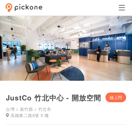
JustCo 竹北中心 - 開放空間
線上問
台灣 > 新竹縣 > 竹北市
高鐵東二路6號 5 樓