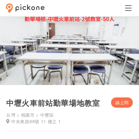
中壢火車前站勤華場地教室
線上問
台灣 > 桃園市 > 中壢區
中央東路88號 11 樓之 1