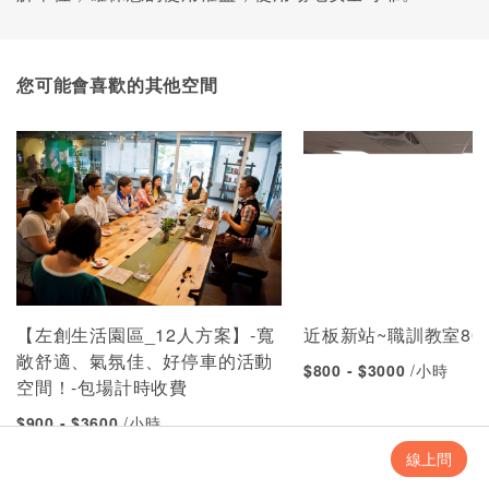
您可能會喜歡的其他空間
【左創生活園區_12人方案】-寬
近板新站~職訓教室80
敞舒適、氣氛佳、好停車的活動
$800 - $3000
/小時
空間！-包場計時收費
$900 - $3600
/小時
線上問