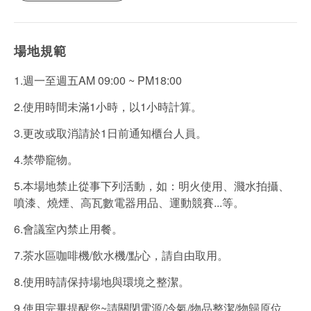
場地規範
1.週一至週五AM 09:00 ~ PM18:00
2.使用時間未滿1小時，以1小時計算。
3.更改或取消請於1日前通知櫃台人員。
4.禁帶竉物。
5.本場地禁止從事下列活動，如：明火使用、濺水拍攝、
噴漆、燒煙、高瓦數電器用品、運動競賽...等。
6.會議室內禁止用餐。
7.茶水區咖啡機/飲水機/點心，請自由取用。
8.使用時請保持場地與環境之整潔。
9.使用完畢提醒您~請關閉電源/冷氣/物品整潔/物歸原位。