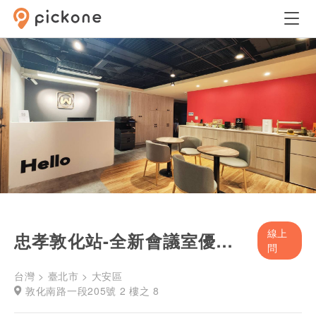
線上
忠孝敦化站-全新會議室優惠出租中!
問
台灣 > 臺北市 > 大安區
敦化南路一段205號 2 樓之 8