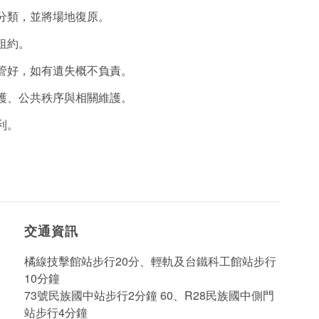
分類，並將場地復原。
租約。
管好，如有遺失概不負責。
護、公共秩序與相關維護。
利。
交通資訊
橘線技擊館站步行20分、輕軌及台鐵科工館站步行
10分鐘
73號民族國中站步行2分鐘 60、R28民族國中側門
站步行4分鐘