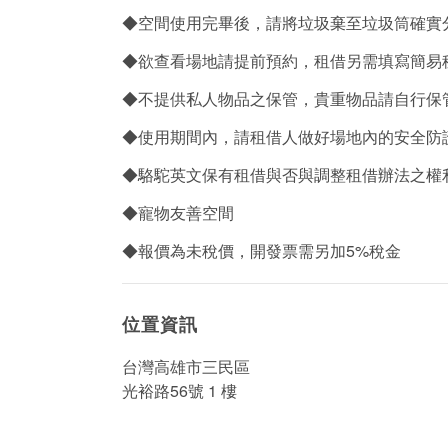
◆空間使用完畢後，請將垃圾棄至垃圾筒確實
◆欲查看場地請提前預約，租借另需填寫簡易
◆不提供私人物品之保管，貴重物品請自行保
◆使用期間內，請租借人做好場地內的安全防
◆駱駝英文保有租借與否與調整租借辦法之權
◆寵物友善空間
◆報價為未稅價，開發票需另加5%稅金
位置資訊
台灣高雄市三民區
光裕路56號 1 樓