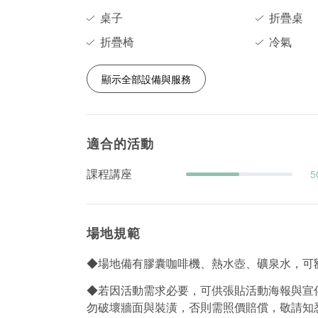
桌子
折疊桌
折疊椅
冷氣
顯示全部設備與服務
適合的活動
課程講座
5
場地規範
◆場地備有膠囊咖啡機、熱水壺、礦泉水，可
◆若因活動需求必要，可供張貼活動海報與宣
勿破壞牆面與裝潢，否則需照價賠償，敬請知