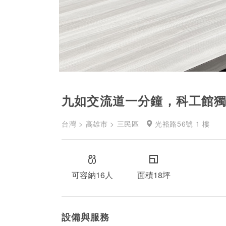
九如交流道一分鐘，科工館
台灣 > 高雄市 > 三民區
光裕路56號 1 樓
可容納16人
面積18坪
設備與服務