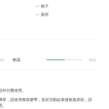
椅子
廁所
會議
0%
50%
額外付費使用。
傳單，請使用無痕膠帶，並於活動結束後恢復原狀，請
悉。