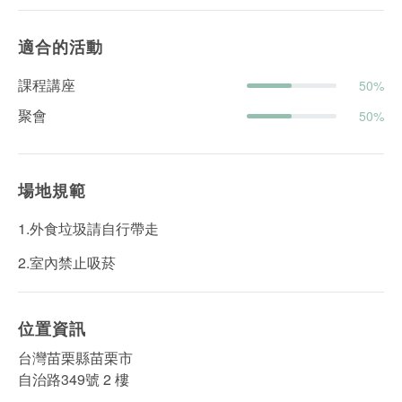
適合的活動
課程講座
50%
聚會
50%
場地規範
1.外食垃圾請自行帶走
2.室內禁止吸菸
位置資訊
台灣苗栗縣苗栗市
自治路349號 2 樓