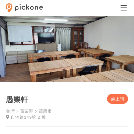
愚樂軒
線上問
台灣 > 苗栗縣 > 苗栗市
自治路349號 2 樓