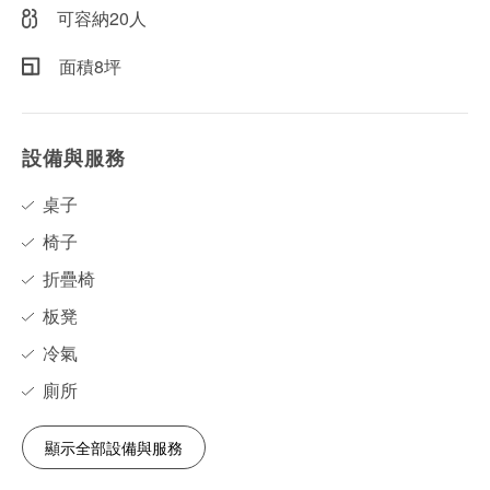
可容納20人
面積8坪
設備與服務
桌子
椅子
折疊椅
板凳
冷氣
廁所
顯示全部設備與服務