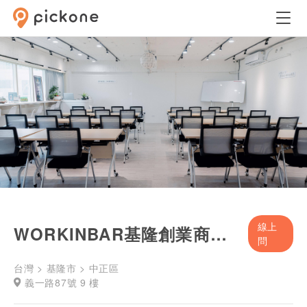
線上
WORKINBAR基隆創業商務空間
問
台灣 > 基隆市 > 中正區
義一路87號 9 樓