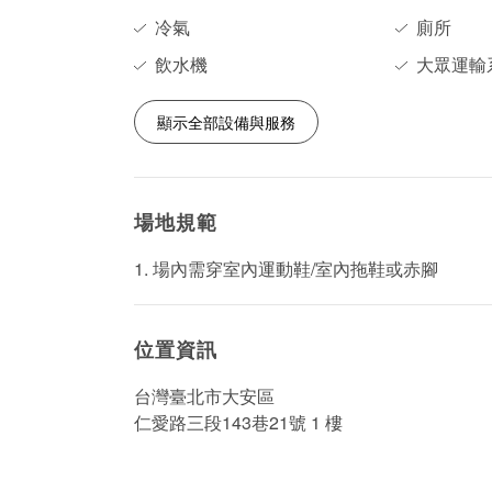
冷氣
廁所
飲水機
大眾運輸
顯示全部設備與服務
場地規範
1. 場內需穿室內運動鞋/室內拖鞋或赤腳
位置資訊
台灣臺北市大安區
仁愛路三段143巷21號 1 樓