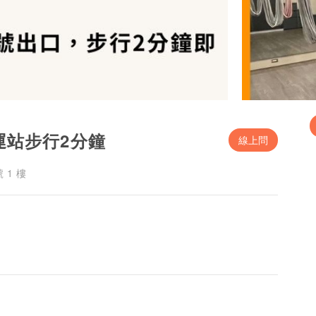
運站步行2分鐘
線上問
 1 樓