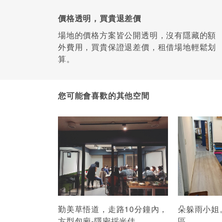
價格透明，買貴退差價
場地的價格方案皆公開透明，沒有隱藏的額
外費用，買貴保證退差價，租借場地輕鬆划
算。
您可能會喜歡的其他空間
勤美草悟道，走路10分鐘內，
朵躲雨小姐
方型包廂-隱密採光佳
區