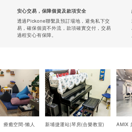
安心交易，保障個資及款項安全
透過Pickone聯繫及預訂場地，避免私下交
易，確保個資不外流，款項確實交付，交易
過程安心有保障。
。療癒空間-懶人
新埔捷運站|琴房(合樂教室)
AMIX