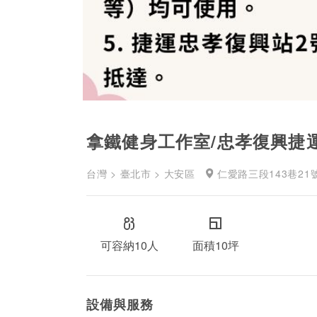
拿鐵健身工作室/忠孝復興捷
台灣 > 臺北市 > 大安區
仁愛路三段143巷21號
可容納10人
面積10坪
設備與服務