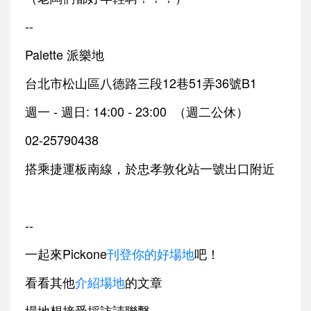
--
Palette 派樂地
台北市松山區八德路三段12巷51弄36號B1
週一 - 週日: 14:00 - 23:00 （週二公休）
02-25790438
搭乘捷運板南線，於忠孝敦化站一號出口附近
--
一起來Pickone
刊登你的好場地
吧！
看看其他
介紹場地
的文章
場地想接受採訪請聯繫