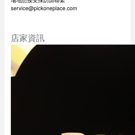
service@pickoneplace.com
店家資訊