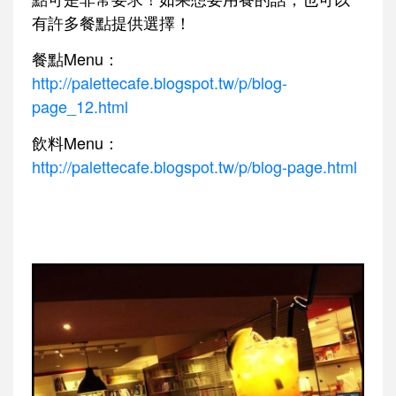
有許多餐點提供選擇！
餐點Menu：
http://palettecafe.blogspot.tw/p/blog-
page_12.html
飲料Menu：
http://palettecafe.blogspot.tw/p/blog-page.html