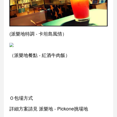
(派樂地特調 - 卡坦島風情）
（派樂地餐點 - 紅酒牛肉飯）
Ｏ包場方式
詳細方案請見 派樂地 - Pickone挑場地