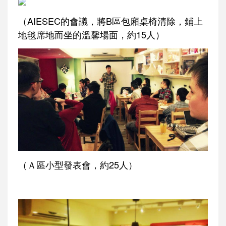
（AIESEC的會議，將B區包廂桌椅清除，鋪上
地毯席地而坐的溫馨場面，約15人）
（Ａ區小型發表會，約25人）